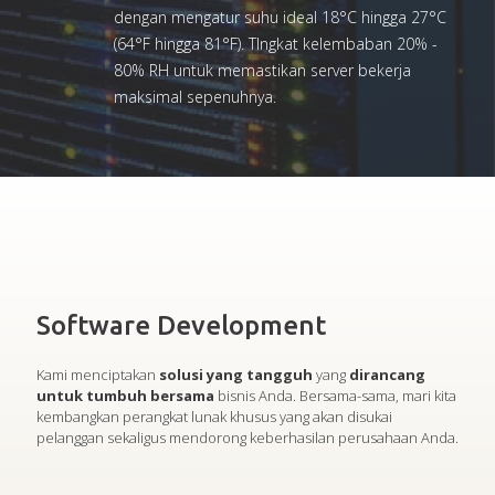
dengan mengatur suhu ideal 18°C hingga 27°C
(64°F hingga 81°F). TIngkat kelembaban 20% -
80% RH untuk memastikan server bekerja
maksimal sepenuhnya.
Software Development
Kami menciptakan
solusi yang tangguh
yang
dirancang
untuk tumbuh bersama
bisnis Anda. Bersama-sama, mari kita
kembangkan perangkat lunak khusus yang akan disukai
pelanggan sekaligus mendorong keberhasilan perusahaan Anda.